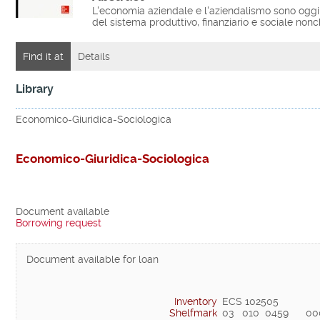
L'economia aziendale e l'aziendalismo sono oggi c
del sistema produttivo, finanziario e sociale nonch
Find it at
Details
Library
Economico-Giuridica-Sociologica
Economico-Giuridica-Sociologica
Document available
Borrowing request
Document available for loan
Inventory
ECS 102505
Shelfmark
03   010  0459      0