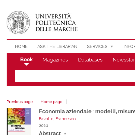
HOME
ASK THE LIBRARIAN
SERVICES
INFO
Book
Magazines
Databases
Newssta
Cerca su "Catalog"
Previous page
Home page
Economia aziendale : modelli, misure
Dettaglio
Favotto, Francesco
del
2016
documento
Abstract