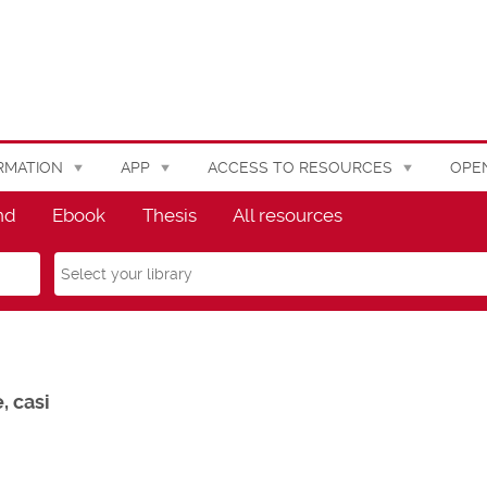
RMATION
APP
ACCESS TO RESOURCES
OPE
nd
Ebook
Thesis
All resources
Select
your
library
, casi