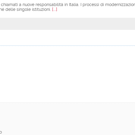
hiamati a nuove responsabilità in Italia. I processi di modernizzazio
é delle singole istituzioni.
[...]
00