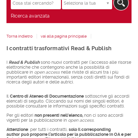
la
tua
biblioteca
Ricerca avanzata
Torna indietro
vai alla pagina principale
I contratti trasformativi Read & Publish
I
Read & Publish
sono nuovi
contratti per l'accesso alle risorse
elettroniche che contengono anche la possibilità di
pubblicare in
open access
nelle riviste di alcuni tra i più
importanti editori internazionali,
senza costi diretti sui fondi di
ricerca degli autori e delle autrici.
Il
Centro di Ateneo di Documentazione
sottoscrive gli accordi
elencati di seguito. Cliccando sui nomi dei singoli editori,
è
possibile consultare le informazioni sugli specifici contratti.
Per gli editori
non presenti nell'elenco,
non ci sono accordi
vigenti per la pubblicazione in
open access
.
Attenzione
: per tutti i contratti,
solo il corresponding
author
può proporre l’articolo per la pubblicazione in OA e per