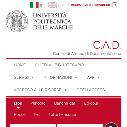
It
En
Accesso area personale
C.A.D.
Centro di Ateneo di Documentazione
HOME
CHIEDI AL BIBLIOTECARIO
SERVIZI
INFORMAZIONI
APP
ACCESSO ALLE RISORSE
OPEN ACCESS
Libri
Periodici
Banche dati
Edicola
Ebook
Tesi
Tutte le risorse
Cerca su "Libri"
Seleziona